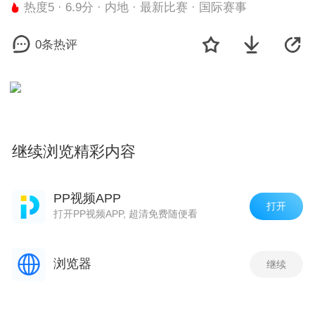
热度5 · 6.9分 · 内地 · 最新比赛 · 国际赛事
0条热评
继续浏览精彩内容
小游戏
更多
PP视频APP
打开
打开PP视频APP, 超清免费随便看
浏览器
继续
欢乐斗地主鱼丸版
街机金蟾捕鱼
荣耀冠军
王
评论