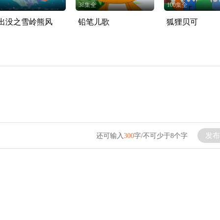
38集全
100集全
出没之雪岭熊风
铅笔儿歌
狐狸贝可
发布
还可输入
300
字/不可少于8个字