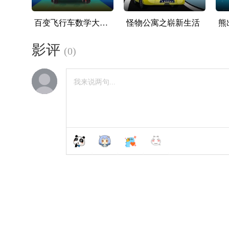
百变飞行车数学大爆炸
怪物公寓之崭新生活
熊
影评
(
0
)