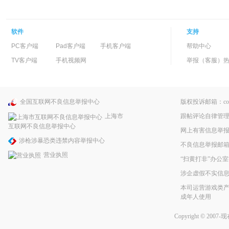
软件
支持
PC客户端
Pad客户端
手机客户端
帮助中心
TV客户端
手机视频网
举报（客服）热线：
全国互联网不良信息举报中心
版权投诉邮箱：copyri
跟帖评论自律管
上海市
互联网不良信息举报中心
网上有害信息举
涉枪涉暴恐类违禁内容举报中心
不良信息举报邮箱：pp
营业执照
“扫黄打非”办公室
涉企虚假不实信
本司运营游戏类产
成年人使用
Copyright © 2007-