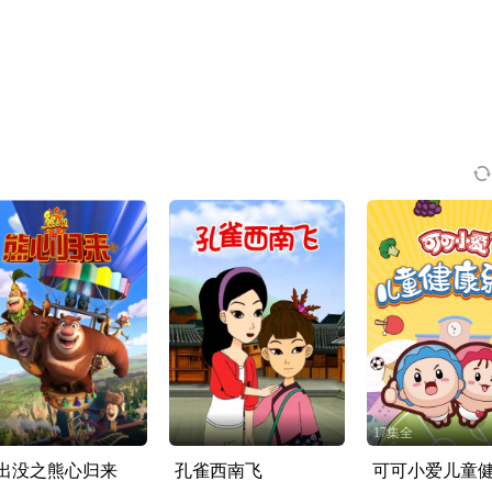
17集全
出没之熊心归来
孔雀西南飞