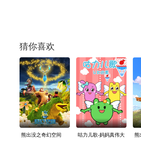
猜你喜欢
熊出没之奇幻空间
咕力儿歌-妈妈真伟大
熊