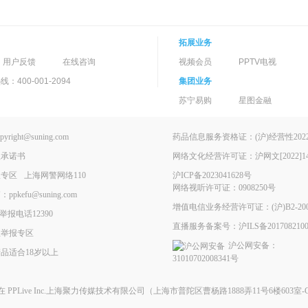
拓展业务
用户反馈
在线咨询
视频会员
PPTV电视
400-001-2094
集团业务
苏宁易购
星图金融
ght@suning.com
药品信息服务资格证：(沪)经营性2022-
理承诺书
网络文化经营许可证：沪网文[2022]146
报专区
上海网警网络110
沪ICP备2023041628号
网络视听许可证：0908250号
kefu@suning.com
增值电信业务经营许可证：(沪)B2-200
举报电话12390
直播服务备案号：沪ILS备2017082100
息举报专区
沪公网安备：
品适合18岁以上
31010702008341号
现在
PPLive Inc.上海聚力传媒技术有限公司
（上海市普陀区曹杨路1888弄11号6楼603室-G）All 