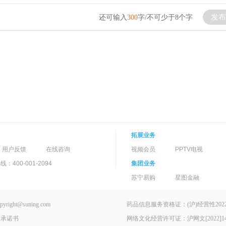
发布
还可输入
300
字/不可少于8个字
拓展业务
用户反馈
在线咨询
视频会员
PPTV电视
400-001-2094
集团业务
苏宁易购
星图金融
ght@suning.com
药品信息服务资格证：(沪)经营性2022-
理承诺书
网络文化经营许可证：沪网文[2022]146