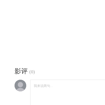
影评
(
0
)