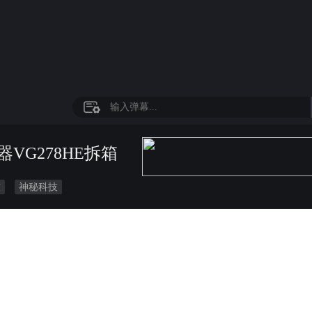
VG278HE拆箱
技
神秘科技