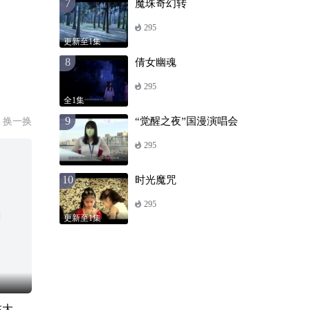
7
魔珠奇幻转
295
更新至1集
8
倩女幽魂
295
全1集
9
“觉醒之夜”国漫演唱会
换一换
295
10
时光魔咒
295
更新至1集
万卡开天：我在大唐卖卡牌