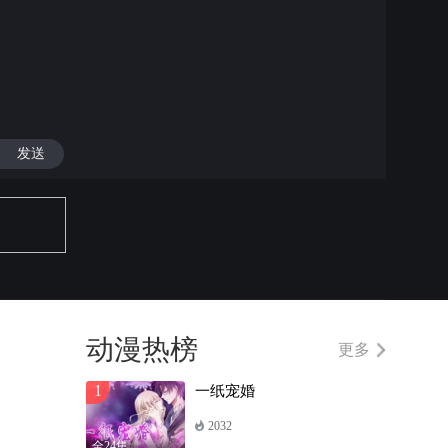
发送
动漫热榜
更多
1
一纸宠婚
2032
全24集