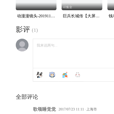
43集全
动漫漫镜头-20191108-八木沼悟志采访
巨兵长城传【大屏专享】
钱
影评
(
1
)
全部评论
歌颂睡觉觉
2017/07/23 11:11
·上海市