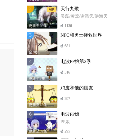
2
天行九歌
吴磊/黄莺/谢添天/洪海天
更新至60集
1136
3
NPC和勇士拯救世界
681
全20集
4
电波PP娘第2季
316
更新至8集
5
鸡皮和他的朋友
297
更新至18集
6
电波PP娘
PP娘
更新至39集
295