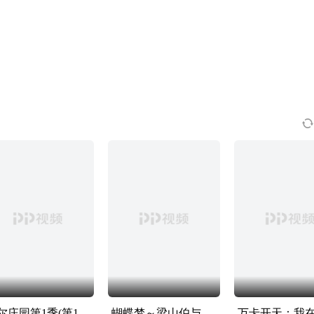
摩尔庄园第1季(第10集)
蝴蝶梦～梁山伯与祝英台