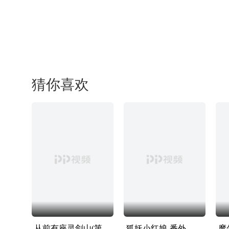
猜你喜欢
从前有座灵剑山(第02集)
狐妖小红娘-番外