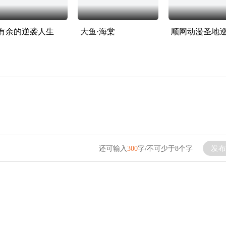
有余的逆袭人生
大鱼·海棠
顺网动漫圣地
发布
还可输入
300
字/不可少于8个字