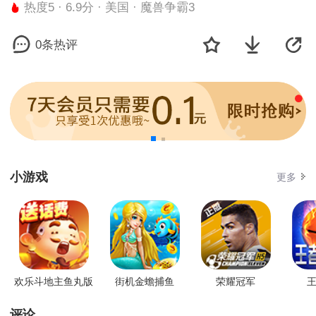
热度5 · 6.9分 · 美国 · 魔兽争霸3
0条热评
小游戏
更多
欢乐斗地主鱼丸版
街机金蟾捕鱼
荣耀冠军
王
评论