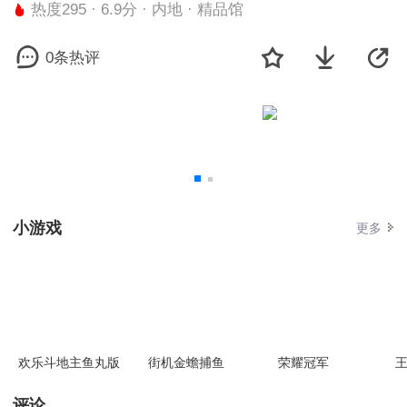
热度295 · 6.9分 · 内地 · 精品馆
0条热评
小游戏
更多
欢乐斗地主鱼丸版
街机金蟾捕鱼
荣耀冠军
王
评论