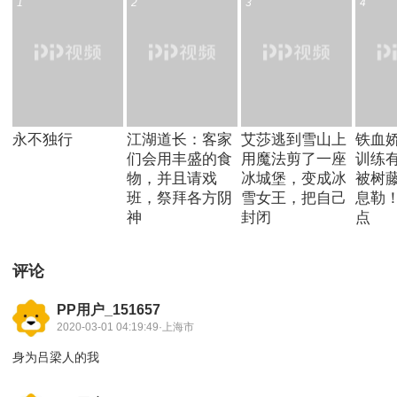
1
2
3
4
永不独行
江湖道长：客家
艾莎逃到雪山上
铁血
们会用丰盛的食
用魔法剪了一座
训练
物，并且请戏
冰城堡，变成冰
被树
班，祭拜各方阴
雪女王，把自己
息勒
神
封闭
点
评论
PP用户_151657
2020-03-01 04:19:49·上海市
身为吕梁人的我