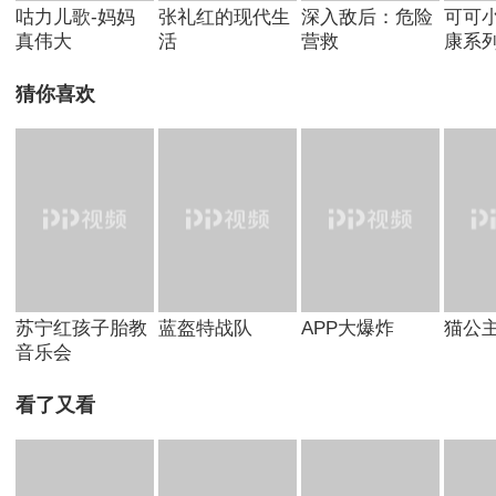
咕力儿歌-妈妈
张礼红的现代生
深入敌后：危险
可可
真伟大
活
营救
康系
猜你喜欢
苏宁红孩子胎教
蓝盔特战队
APP大爆炸
猫公
音乐会
看了又看