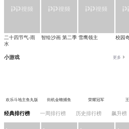
二十四节气-雨
智绘沙画 第二季
雪鹰领主
校园
水
小游戏
更多
欢乐斗地主鱼丸版
街机金蟾捕鱼
荣耀冠军
王
经典排行榜
一周排行榜
历史排行榜
飙升榜