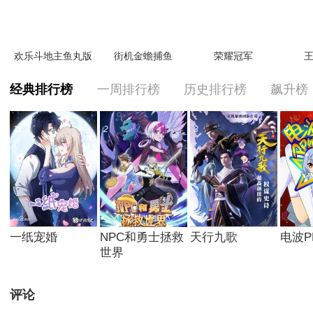
欢乐斗地主鱼丸版
街机金蟾捕鱼
荣耀冠军
王
经典排行榜
一周排行榜
历史排行榜
飙升榜
1
2
3
4
一纸宠婚
NPC和勇士拯救
天行九歌
电波P
世界
评论