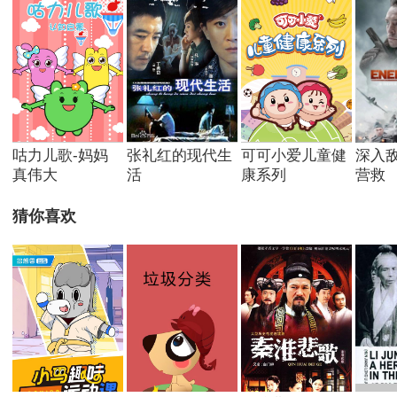
咕力儿歌-妈妈
张礼红的现代生
可可小爱儿童健
深入
真伟大
活
康系列
营救
猜你喜欢