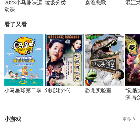
2023小马趣味运
垃圾分类
秦淮悲歌
混江
动课
看了又看
小马星球第二季
刘姥姥外传
恐龙实验室
“觉醒
演唱
小游戏
更多