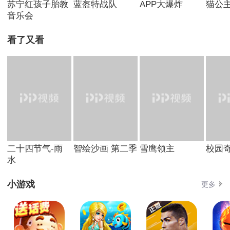
苏宁红孩子胎教
蓝盔特战队
APP大爆炸
猫公
音乐会
看了又看
二十四节气-雨
智绘沙画 第二季
雪鹰领主
校园
水
小游戏
更多