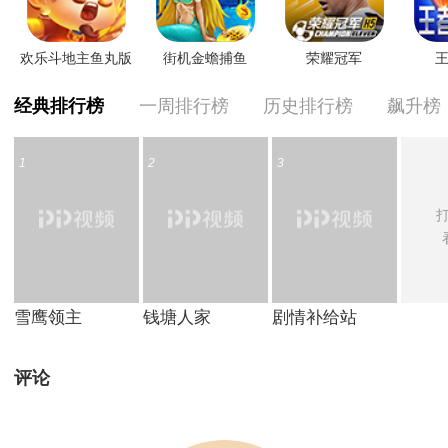
欢乐斗地主鱼丸版
街机金蟾捕鱼
荣耀冠军
王
经典排行榜
一周排行榜
历史排行榜
飙升榜
1
2
3
打
雪鹰领主
钱塘人家
剧情补给站
评论