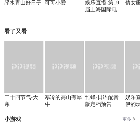
绿水青山好日子
可可小爱
娱乐直播-第19
倩女
届上海国际电
看了又看
二十四节气-大
寒冷的高山有犀
雏蜂-日语配音
娱乐直
寒
牛
版定档预告
伊的玩
小游戏
更多