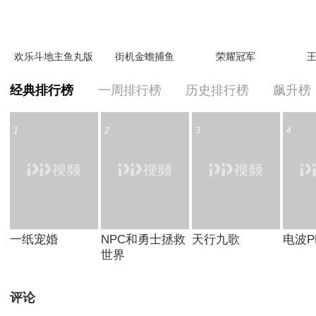
欢乐斗地主鱼丸版
街机金蟾捕鱼
荣耀冠军
王
经典排行榜
一周排行榜
历史排行榜
飙升榜
1
2
3
4
一纸宠婚
NPC和勇士拯救
天行九歌
电波P
世界
评论