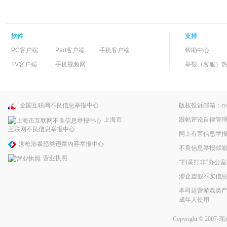
软件
支持
PC客户端
Pad客户端
手机客户端
帮助中心
TV客户端
手机视频网
举报（客服）热线：
全国互联网不良信息举报中心
版权投诉邮箱：copyri
跟帖评论自律管
上海市
互联网不良信息举报中心
网上有害信息举
涉枪涉暴恐类违禁内容举报中心
不良信息举报邮箱：pp
营业执照
“扫黄打非”办公室
涉企虚假不实信
本司运营游戏类产
成年人使用
Copyright © 2007-