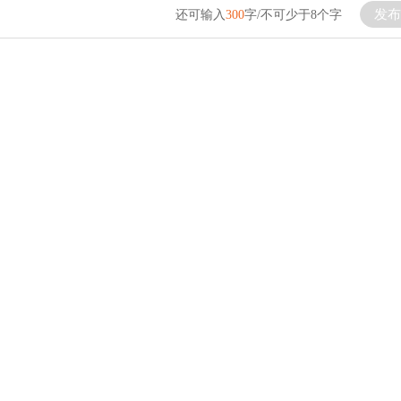
发布
还可输入
300
字/不可少于8个字