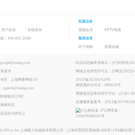
拓展业务
用户反馈
在线咨询
视频会员
PPTV电视
400-001-2094
集团业务
苏宁易购
星图金融
ght@suning.com
药品信息服务资格证：(沪)经营性2022-
理承诺书
网络文化经营许可证：沪网文[2022]146
报专区
上海网警网络110
沪ICP备2023041628号
网络视听许可证：0908250号
kefu@suning.com
增值电信业务经营许可证：(沪)B2-200
举报电话12390
直播服务备案号：沪ILS备2017082100
息举报专区
沪公网安备：
品适合18岁以上
31010702008341号
现在
PPLive Inc.上海聚力传媒技术有限公司
（上海市普陀区曹杨路1888弄11号6楼603室-G）All 