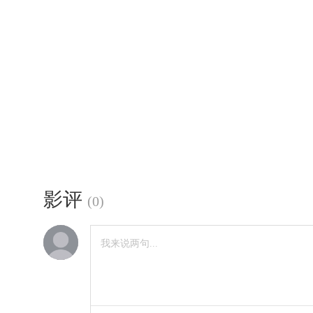
影评
(
0
)