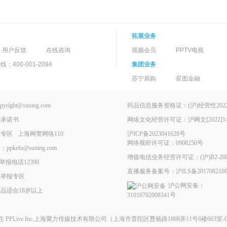
拓展业务
用户反馈
在线咨询
视频会员
PPTV电视
400-001-2094
集团业务
苏宁易购
星图金融
ght@suning.com
药品信息服务资格证：(沪)经营性2022-
理承诺书
网络文化经营许可证：沪网文[2022]146
报专区
上海网警网络110
沪ICP备2023041628号
网络视听许可证：0908250号
kefu@suning.com
增值电信业务经营许可证：(沪)B2-200
举报电话12390
直播服务备案号：沪ILS备2017082100
息举报专区
沪公网安备：
品适合18岁以上
31010702008341号
现在
PPLive Inc.上海聚力传媒技术有限公司
（上海市普陀区曹杨路1888弄11号6楼603室-G）All 