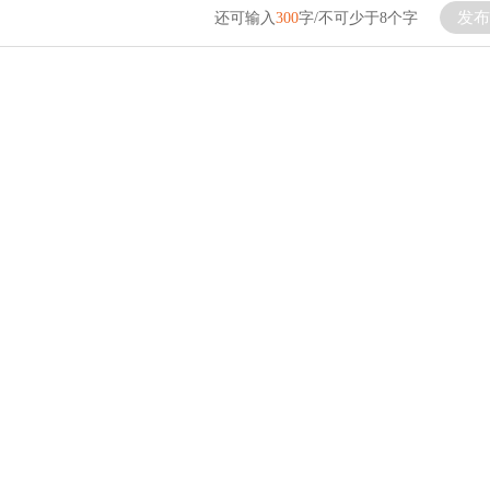
发布
还可输入
300
字/不可少于8个字