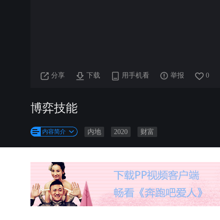
分享
下载
用手机看
举报
0
博弈技能
内容简介
内地
2020
财富