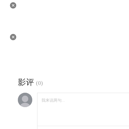
影评
(
0
)