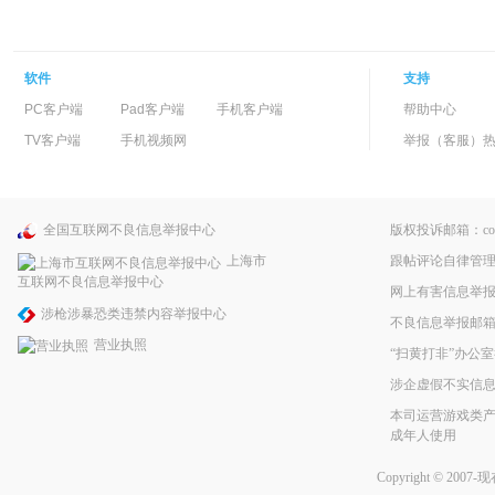
软件
支持
PC客户端
Pad客户端
手机客户端
帮助中心
TV客户端
手机视频网
举报（客服）热线：
全国互联网不良信息举报中心
版权投诉邮箱：copyri
跟帖评论自律管
上海市
互联网不良信息举报中心
网上有害信息举
涉枪涉暴恐类违禁内容举报中心
不良信息举报邮箱：pp
营业执照
“扫黄打非”办公室
涉企虚假不实信
本司运营游戏类产
成年人使用
Copyright © 2007-