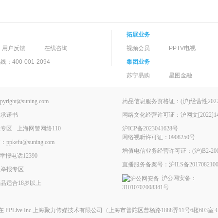
拓展业务
用户反馈
在线咨询
视频会员
PPTV电视
400-001-2094
集团业务
苏宁易购
星图金融
ght@suning.com
药品信息服务资格证：(沪)经营性2022-
理承诺书
网络文化经营许可证：沪网文[2022]146
报专区
上海网警网络110
沪ICP备2023041628号
网络视听许可证：0908250号
kefu@suning.com
增值电信业务经营许可证：(沪)B2-200
举报电话12390
直播服务备案号：沪ILS备2017082100
息举报专区
沪公网安备：
品适合18岁以上
31010702008341号
现在
PPLive Inc.上海聚力传媒技术有限公司
（上海市普陀区曹杨路1888弄11号6楼603室-G）All 