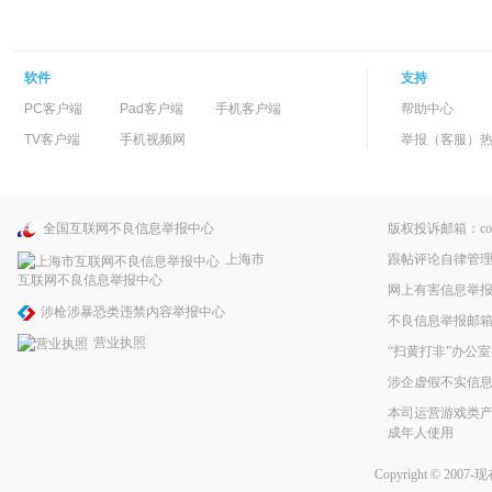
软件
支持
PC客户端
Pad客户端
手机客户端
帮助中心
TV客户端
手机视频网
举报（客服）热线：
全国互联网不良信息举报中心
版权投诉邮箱：copyri
跟帖评论自律管
上海市
互联网不良信息举报中心
网上有害信息举
涉枪涉暴恐类违禁内容举报中心
不良信息举报邮箱：pp
营业执照
“扫黄打非”办公室
涉企虚假不实信
本司运营游戏类产
成年人使用
Copyright © 2007-