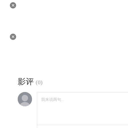
影评
(
0
)