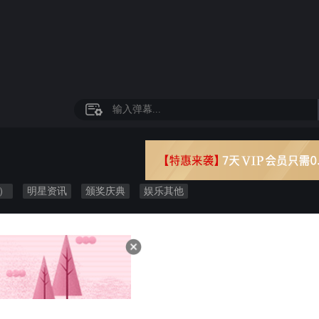
）
明星资讯
颁奖庆典
娱乐其他