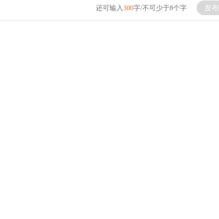
发布
还可输入
300
字/不可少于8个字