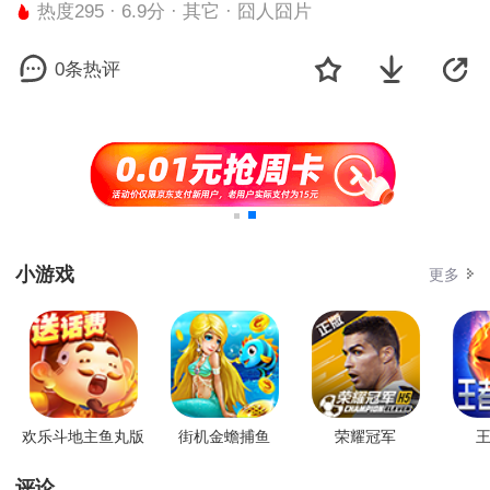
热度295 · 6.9分 · 其它 · 囧人囧片
0条热评
小游戏
更多
欢乐斗地主鱼丸版
街机金蟾捕鱼
荣耀冠军
王
评论