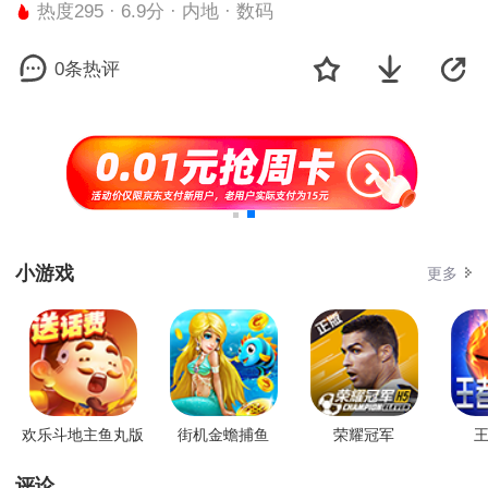
热度295 · 6.9分 · 内地 · 数码
0条热评
小游戏
更多
欢乐斗地主鱼丸版
街机金蟾捕鱼
荣耀冠军
王
评论