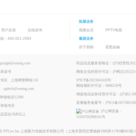
拓展业务
用户反馈
在线咨询
视频会员
PPTV电视
400-001-2094
集团业务
苏宁易购
星图金融
ght@suning.com
药品信息服务资格证：(沪)经营性2022-
理承诺书
网络文化经营许可证：沪网文[2022]146
报专区
上海网警网络110
沪ICP备2023041628号
网络视听许可证：0908250号
kefu@suning.com
增值电信业务经营许可证：(沪)B2-200
举报电话12390
直播服务备案号：沪ILS备2017082100
息举报专区
沪公网安备：
品适合18岁以上
31010702008341号
现在
PPLive Inc.上海聚力传媒技术有限公司
（上海市普陀区曹杨路1888弄11号6楼603室-G）All 