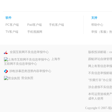
软件
支持
PC客户端
Pad客户端
手机客户端
帮助中心
TV客户端
手机视频网
举报（客服）热线：
全国互联网不良信息举报中心
版权投诉邮箱：copyri
跟帖评论自律管
上海市
互联网不良信息举报中心
网上有害信息举
涉枪涉暴恐类违禁内容举报中心
不良信息举报邮箱：pp
营业执照
“扫黄打非”办公室
涉企虚假不实信
本司运营游戏类产
成年人使用
Copyright © 2007-