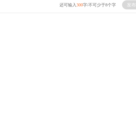
发布
还可输入
300
字/不可少于8个字