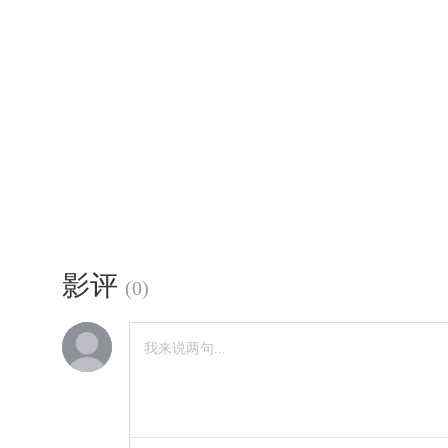
影评
(
0
)