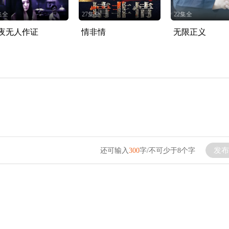
集全
27集全
22集全
夜无人作证
情非情
无限正义
发布
还可输入
300
字/不可少于8个字