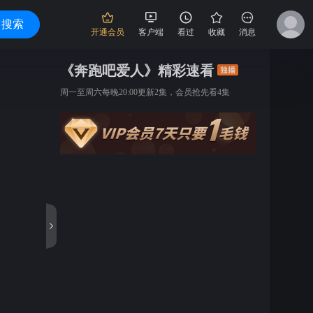
搜索
开通会员
客户端
看过
收藏
消息
《奔跑吧爱人》精彩速看
周一至周六每晚20:00更新2集，会员抢先看4集