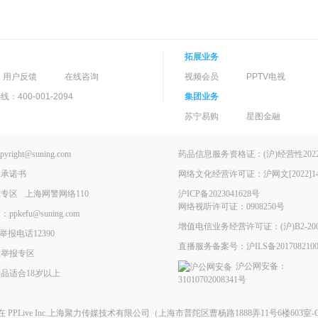
拓展业务
用户反馈
在线咨询
视频会员
PPTV电视
400-001-2094
集团业务
苏宁易购
星图金融
ght@suning.com
药品信息服务资格证：(沪)经营性2022-
理承诺书
网络文化经营许可证：沪网文[2022]146
报专区
上海网警网络110
沪ICP备2023041628号
网络视听许可证：0908250号
kefu@suning.com
增值电信业务经营许可证：(沪)B2-200
举报电话12390
直播服务备案号：沪ILS备2017082100
息举报专区
沪公网安备：
品适合18岁以上
31010702008341号
现在
PPLive Inc.上海聚力传媒技术有限公司
（上海市普陀区曹杨路1888弄11号6楼603室-G）All 