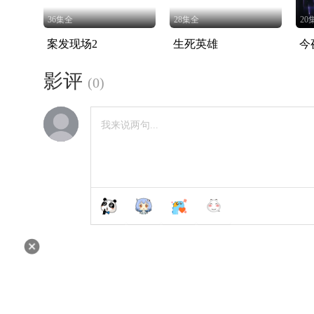
36集全
28集全
20
案发现场2
生死英雄
今
影评
(
0
)