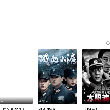
集全
40集全
20集全
礼红的现代生活
铁血淞沪
太阳滴血