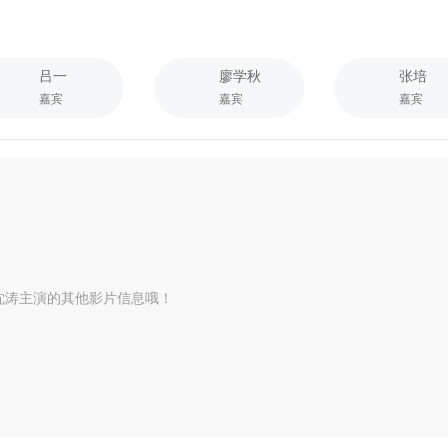
吕一
廖学秋
张培
嘉宾
嘉宾
嘉宾
沈涛主演的其他影片信息哦！