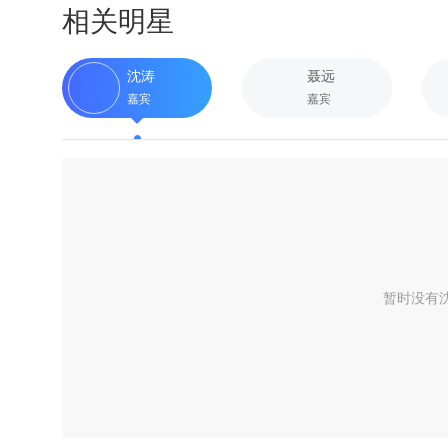
相关明星
沈涛
聂远
嘉宾
嘉宾
暂时没有