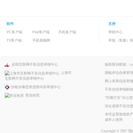
软件
支持
PC客户端
Pad客户端
手机客户端
帮助中心
TV客户端
手机视频网
举报（客服）热线：
全国互联网不良信息举报中心
版权投诉邮箱：copyri
跟帖评论自律管
上海市
互联网不良信息举报中心
网上有害信息举
涉枪涉暴恐类违禁内容举报中心
不良信息举报邮箱：pp
营业执照
“扫黄打非”办公室
涉企虚假不实信
本司运营游戏类产
成年人使用
Copyright © 2007-