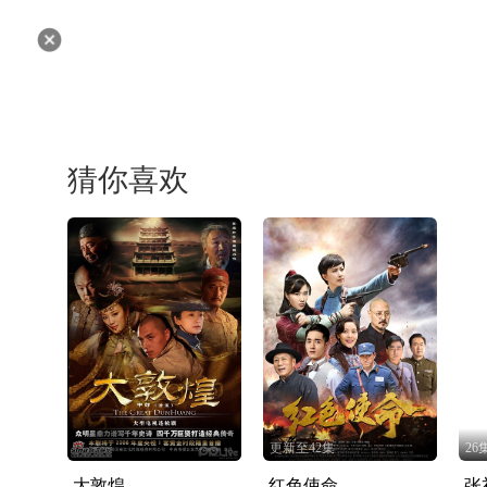
猜你喜欢
更新至42集
26
大敦煌
红色使命
张