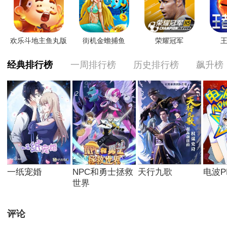
欢乐斗地主鱼丸版
街机金蟾捕鱼
荣耀冠军
王
经典排行榜
一周排行榜
历史排行榜
飙升榜
1
2
3
4
一纸宠婚
NPC和勇士拯救
天行九歌
电波P
世界
评论