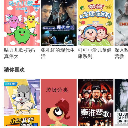
咕力儿歌-妈妈
张礼红的现代生
可可小爱儿童健
深入
真伟大
活
康系列
营救
猜你喜欢