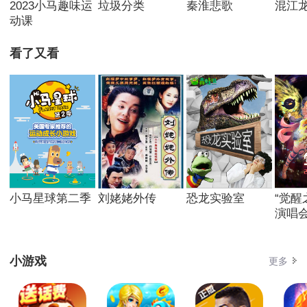
2023小马趣味运
垃圾分类
秦淮悲歌
混江
动课
看了又看
小马星球第二季
刘姥姥外传
恐龙实验室
“觉醒
演唱
小游戏
更多