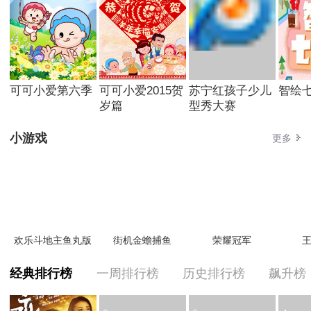
可可小爱第六季
可可小爱2015贺
苏宁红孩子少儿
智绘
岁篇
型秀大赛
小游戏
更多
欢乐斗地主鱼丸版
街机金蟾捕鱼
荣耀冠军
王
经典排行榜
一周排行榜
历史排行榜
飙升榜