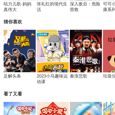
咕力儿歌-妈妈
张礼红的现代生
深入敌后：危险
可可
真伟大
活
营救
康系
猜你喜欢
足解头条
2023小马趣味运
秦淮悲歌
垃圾
动课
看了又看