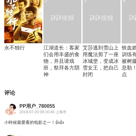
1
2
3
4
永不独行
江湖道长：客家
艾莎逃到雪山上
铁血
们会用丰盛的食
用魔法剪了一座
训练
物，并且请戏
冰城堡，变成冰
被树
班，祭拜各方阴
雪女王，把自己
息勒
神
封闭
点
评论
PP用户_780055
2019-07-20 09:16:49·上海市
小時候最愛看的电影之一！👍👍