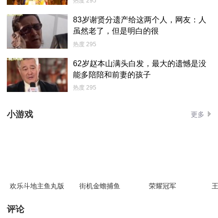
热度 295
83岁谢贤分遗产给这两个人，网友：人
虽然老了，但是明白的很
热度 295
62岁赵本山满头白发，最大的遗憾是没
能多陪陪和前妻的孩子
热度 295
小游戏
更多
欢乐斗地主鱼丸版
街机金蟾捕鱼
荣耀冠军
王
评论