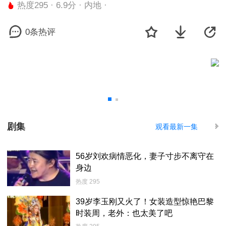
热度295 · 6.9分 · 内地 ·
0条热评
剧集
观看最新一集
56岁刘欢病情恶化，妻子寸步不离守在
身边
热度 295
39岁李玉刚又火了！女装造型惊艳巴黎
时装周，老外：也太美了吧