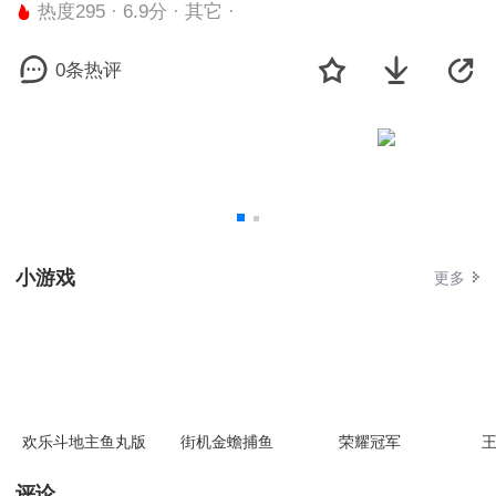
热度295 · 6.9分 · 其它 ·
0条热评
小游戏
更多
欢乐斗地主鱼丸版
街机金蟾捕鱼
荣耀冠军
王
评论