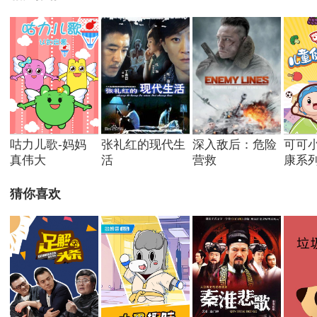
咕力儿歌-妈妈
张礼红的现代生
深入敌后：危险
可可
真伟大
活
营救
康系
猜你喜欢