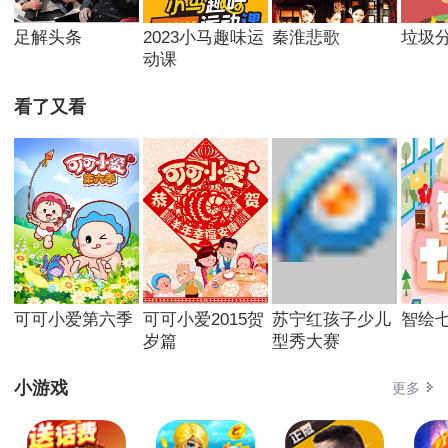
足解头条
2023小马趣味运
秦淮悲歌
垃圾
动课
看了又看
可可小爱第六季
可可小爱2015贺
苏宁红孩子少儿
智绘
岁篇
型秀大赛
小游戏
更多