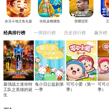
欢乐斗地主鱼丸版
街机金蟾捕鱼
荣耀冠军
王
经典排行榜
一周排行榜
历史排行榜
飙升榜
1
2
3
4
最强战士迷你特
兔小贝公益剧第
可可小爱（第一
可可
工队之英雄的诞
一季
季）
季）
生