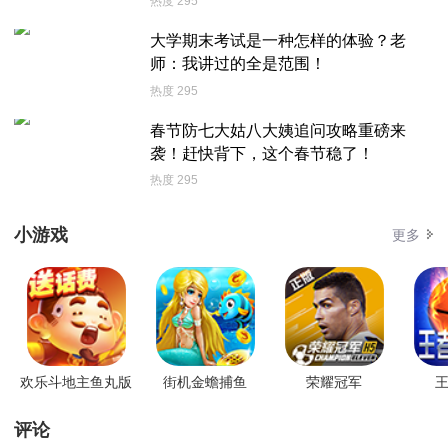
热度 295
大学期末考试是一种怎样的体验？老
师：我讲过的全是范围！
热度 295
春节防七大姑八大姨追问攻略重磅来
袭！赶快背下，这个春节稳了！
热度 295
小游戏
更多
欢乐斗地主鱼丸版
街机金蟾捕鱼
荣耀冠军
王
评论