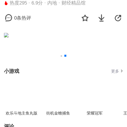
热度295 · 6.9分 · 内地 · 财经精品馆
0条热评
小游戏
更多
欢乐斗地主鱼丸版
街机金蟾捕鱼
荣耀冠军
王
评论