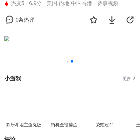
热度5 · 6.9分 · 美国,内地,中国香港 · 赛事视频
0条热评
小游戏
更多
欢乐斗地主鱼丸版
街机金蟾捕鱼
荣耀冠军
王
评论