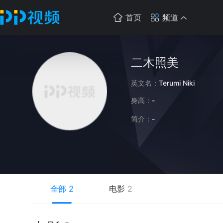
首页
频道
二木照美
英文名：
Terumi Niki
身高：
-
简介：
-
全部
2
电影
2