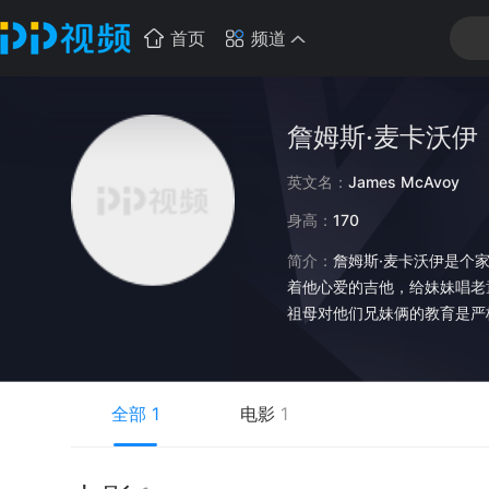
首页
频道
詹姆斯·麦卡沃伊
英文名：
James McAvoy
身高：
170
简介：
詹姆斯·麦卡沃伊是个
着他心爱的吉他，给妹妹唱老
祖母对他们兄妹俩的教育是严
止，嘴角不要漏食物的碎屑，
默化地影响了詹姆斯的言谈
在出演《纳尼亚传奇》之前，
全部
1
电影
1
《沙丘魔堡》以崭新的世界观
1980年大卫·林奇执导的
这是二十多年来历久不衰的经