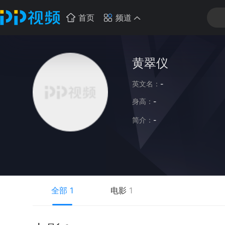
首页
频道
黄翠仪
英文名：
-
身高：
-
简介：
-
全部
1
电影
1