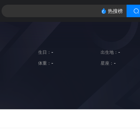
热搜榜
生日：
-
出生地：
-
体重：
-
星座：
-