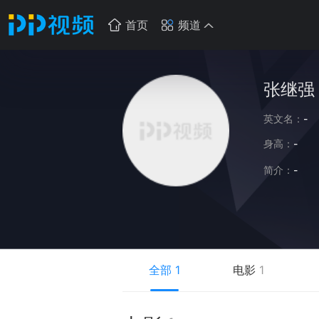
首页
频道
张继强
英文名：
-
身高：
-
简介：
-
全部
1
电影
1