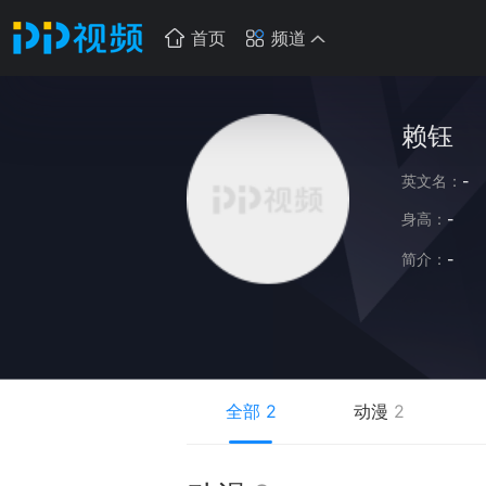
首页
频道
赖钰
英文名：
-
身高：
-
简介：
-
全部
2
动漫
2