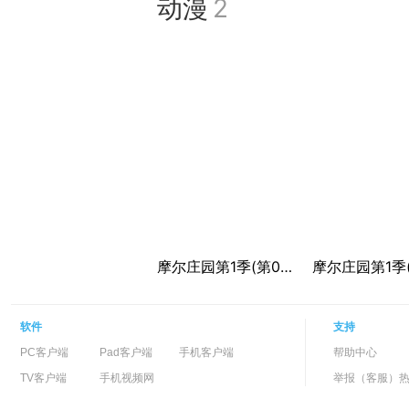
动漫
2
摩尔庄园第1季(第08集)
软件
支持
PC客户端
Pad客户端
手机客户端
帮助中心
TV客户端
手机视频网
举报（客服）热线：