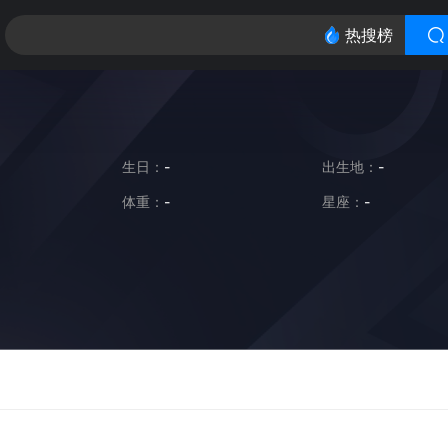
热搜榜
生日：
-
出生地：
-
体重：
-
星座：
-