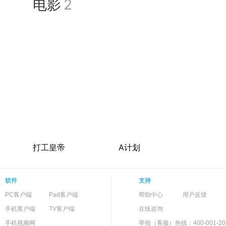
电影
2
关海山》，由曾经饰演「虾叔
月11日凌晨时份，关海山
打工皇帝
A计划
软件
支持
PC客户端
Pad客户端
帮助中心
用户反馈
手机客户端
TV客户端
在线咨询
手机视频网
举报（客服）热线：400-001-20