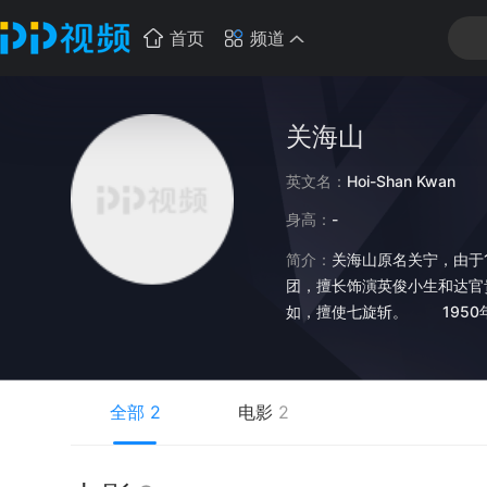
首页
频道
关海山
英文名：
Hoi-Shan Kwan
身高：
-
简介：
关海山原名关宁，由于
团，擅长饰演英俊小生和达官
如，擅使七旋斩。 1950
摄。 1976年加入香港无
《天地男儿》《真情》《原振
哥、富豪家长等角色都是出神
全部
2
电影
2
得香港电影金像奖和台湾金马
救过来后，随即淡出影视圈。
奖”给他。对于一个配角来说