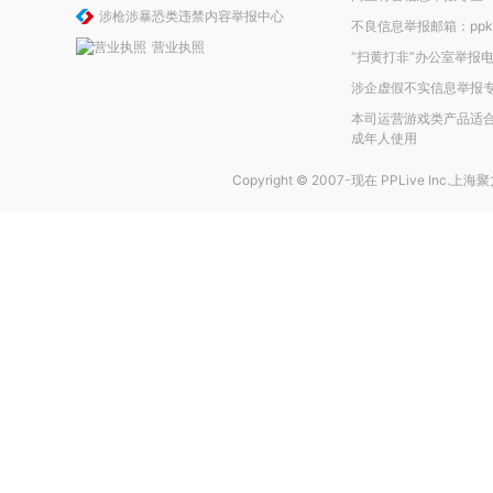
涉枪涉暴恐类违禁内容举报中心
不良信息举报邮箱：ppkefu
营业执照
“扫黄打非”办公室举报电话
涉企虚假不实信息举报
本司运营游戏类产品适合
成年人使用
Copyright © 2007-现在
PPLive Inc.