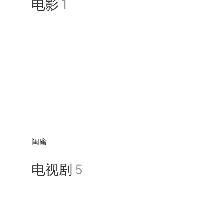
电影
1
岁末年初，接连登上中央电视
闺蜜
电视剧
5