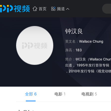
首页
频道
钟汉良
英文名：
Wallace Chung
身高：
183
简介：
钟汉良（Wallace 
出道 。1995年发行首张专辑
，2010年发行专辑《视觉动物
Party演唱会。2015年发行
人生》和歌曲《何以爱情》荣
奖项 。<BR>1999年将
全部
6
电影
1
电视剧
5
员”和第九届中国金鹰艺术节
术节“观众最喜爱的港澳台演员
2016年凭借警匪片《三人行》