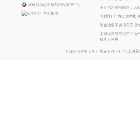
涉枪涉暴恐类违禁内容举报中心
不良信息举报邮箱：ppkefu
营业执照
“扫黄打非”办公室举报电话
涉企虚假不实信息举报
本司运营游戏类产品适合
成年人使用
Copyright © 2007-现在
PPLive Inc.