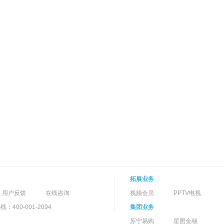
部曲”：1974年的《爱丽丝漫游城市》，1975年的《歧路》和1976年的《公路之
述了一位作家为寻找灵感而游历，画面具有诗意的隐喻和富于哲学意味的
式批判了俗媚的电影文化，同时也对70年代中期德国电影界的状况投以了深
导演Dennis Hopper更是和文德斯一起合作，拍摄了气氛神奇的影片《美国朋
汉堡、慕尼黑和巴黎之间来回跳跃，世界成为纠结在摩天大厦、地铁、高
，令人难忘。 七十年代中后期，轰轰烈烈的“德国新电影”运动开始衰落
业或是前往国外。就在这个时候，一直关注着“德国新电影”运动的好莱坞
请。自1978年起，文德斯陆续拍摄了影片《哈麦特》、《水上回光》和《事物的状态
作为文德斯首次拍摄的好莱坞式电影作品，并没有能令科波拉满意，这部
时间比预想中推迟了三年多。1982年的《事物的状态》却获得了联邦电
立他在国际影坛的地位。 1983年的《德州巴黎》（Paris, Texas
称为“标志着文德斯美国化倾向的高峰”的影片成功的表现了人的孤独以及
，影像风格极其鲜明，文德斯创造出极为宽广的银幕空间，从而成功展现出
一部非常成功的作品，但是文德斯似乎还是更喜欢在欧洲拍片。也正是在
一部电影——《柏林苍穹下》。影片讲述了一个渴望下凡的天使的故事，尼
拓展业务
ty of Angles）就是《柏林苍穹下》的好莱坞通俗版。这部影片也使文
用户反馈
在线咨询
视频会员
PPTV电视
在世界影坛上真正确立了的自己的地位。 1983年的《德州巴黎》使文德
“标志着文德斯美国化倾向的高峰”的影片成功的表现了人的孤独以及人与
400-001-2094
集团业务
像风格极其鲜明，文德斯创造出极为宽广的银幕空间，从而成功展现出充斥
苏宁易购
星图金融