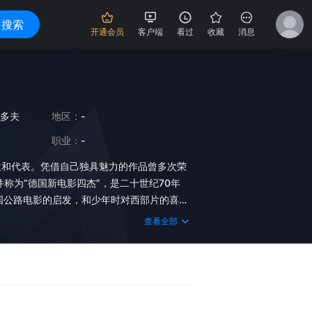
搜索
开通会员
客户端
看过
收藏
消息
多夫
地区：
-
职业：
-
位和代表。凭借自己独具魅力的作品曾多次荣
称为“德国新电影四杰”，是二十世纪70年
当时美国公路电影的启发，和少年时对西部片的喜
，开始了他在光影世界里的漫漫流浪。在他的
查看全部
》中，流浪与疏离成为文德斯电影永远的主
4年可以说是文德斯事业的转折点，由于受到
也由于自己少年时对西部片的喜爱，文德斯开始拍
光影世界里的漫漫流浪。从此以后，流浪与疏
意与虚空感的世界来。 令文德斯声名鹊起的