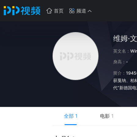
首页
频道
维姆·
英文名：
Wi
身高：
-
简介：
19
获戛纳、柏
代“新德国电
爱，文德斯
著名电影作
角，文德斯
全部
1
电影
1
当时美国一些
摄属于自己
离成为文德