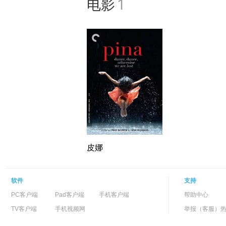
电影
1
是他的“旅行三
《歧路》讲
特的观照方
《逍遥骑士》的
片在纽约、
烈的疏离感
是转投电视
美国拍片的邀
《哈麦特》
影片的发行
狮奖，开始确
冠，这部被
皮娜
沙漠里拍摄
州巴黎》是
最受好评的
软件
支持
之城》（Ci
PC客户端
Pad客户端
手机客户端
帮助中心
奖，使得他
这部被称为
TV客户端
手机视频网
举报（客服）热线：
里拍摄，影