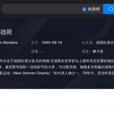
热搜榜
文德斯
m Wenders
生日：
1945-08-14
出生地：
德国杜塞尔
体重：
-
星座：
狮子座
45年出生于德国杜塞尔多夫的维姆·文德斯在世界影坛上拥有举足轻重的地
林、威尼斯等国际一流电影节的大奖，与法斯宾德、施隆多夫和赫尔措格并
影运动（New German Cinema）”的代表人物之一。70年代，受
开始拍摄属于自己的欧洲式的公路电影，并由此奠定了他以后的创作方向
品包括《德州巴黎》、《美国朋友》、《柏林苍穹下》、《直到世界末日
也籍由这两个元素在银幕上创造出一个个充满诗意与虚空感的世界。 197
公路电影（如1969年的《逍遥骑士》（Easy Rider））的启发，
的欧洲式的公路电影，并由此奠定了文德斯以后的创作方向，开始了他在
斯电影永远的主角，文德斯也籍由这两个元素在银幕上创造出一个个充满诗