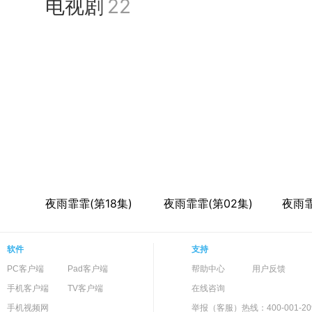
电视剧
22
夜雨霏霏(第18集)
夜雨霏霏(第02集)
夜雨霏
软件
支持
PC客户端
Pad客户端
帮助中心
用户反馈
手机客户端
TV客户端
在线咨询
手机视频网
举报（客服）热线：400-001-20