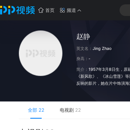
首页
频道
赵静
英文名：
Jing Zhao
身高：
-
简介：
1957年3月8日生，
《新风歌》、《冰山雪莲》等
反响的影片，她在片中饰演海
作，赵静由此奠定了她在中国
象。《笔中情》是应该着重提
红裙子》中，赵静饰演纺织厂
全部
22
电视剧
22
入北京电影学院表演干部进修