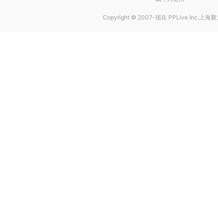
Copyright © 2007-现在
PPLive Inc.