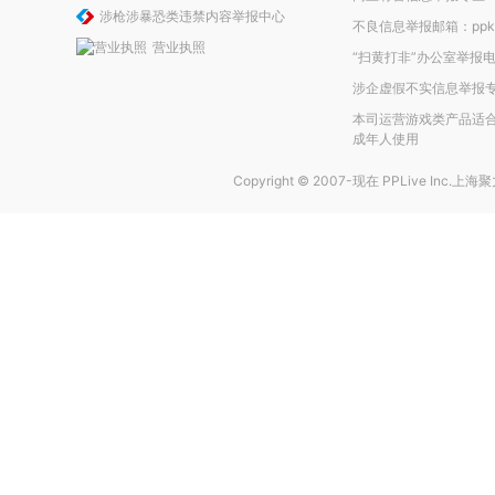
涉枪涉暴恐类违禁内容举报中心
不良信息举报邮箱：ppkefu
营业执照
“扫黄打非”办公室举报电话
涉企虚假不实信息举报
本司运营游戏类产品适合
成年人使用
Copyright © 2007-现在
PPLive Inc.