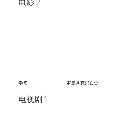
电影
2
学爸
罗曼蒂克消亡史
电视剧
1