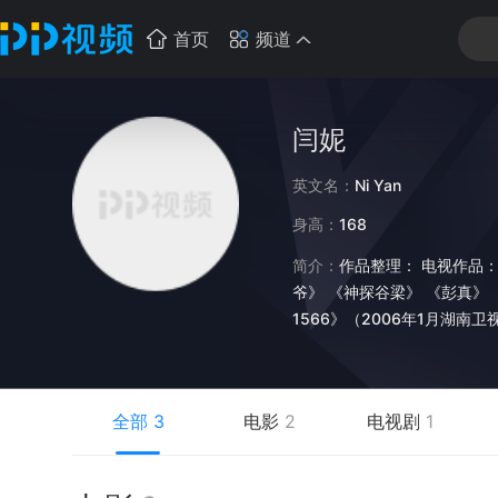
首页
频道
闫妮
英文名：
Ni Yan
身高：
168
简介：
作品整理： 电视作品：
爷》 《神探谷梁》 《彭真》 
1566》（2006年1月湖南卫
《对门儿》 《非常周末》 《
《大树底下好乘凉》 《六月男
年3月上映） 《灌篮》（2007
全部
3
电影
2
电视剧
1
歌》 获奖情况： 因主演小品