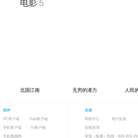
电影
5
北国江南
无穷的潜力
人民
软件
支持
PC客户端
Pad客户端
帮助中心
用户反馈
手机客户端
TV客户端
在线咨询
手机视频网
举报（客服）热线：400-001-20