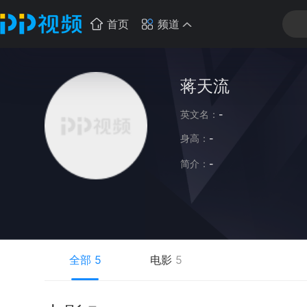
首页
频道
蒋天流
英文名：
-
身高：
-
简介：
-
全部
5
电影
5