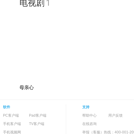
电视剧
1
与崔智友、秦昊、李东学共同
共同主演了年代传奇剧《头牌》
奇剧《精忠岳飞》，并在剧中
夏》，并在剧中饰演了美丽痴
爱敢恨且拥有多重身份的司令千
年，在保剑锋、习雪、李芯逸联
都市青春励志喜剧片《青春逗
《百战天狼》。<BR>201
母亲心
软件
支持
PC客户端
Pad客户端
帮助中心
用户反馈
手机客户端
TV客户端
在线咨询
手机视频网
举报（客服）热线：400-001-20