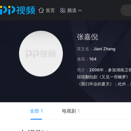
首页
频道
张嘉倪
英文名：
Jiani Zhang
身高：
164
简介：
2006年，参加湖南卫
琼瑶翻拍剧《又见一帘幽梦》
《我们毕业的夏天》；此外，还
会，并在晚会上演唱了台湾歌
并在剧中饰演了开朗且充满活力
春晚版》。<BR>2010年
全部
1
电视剧
1
都市情感剧《离爱》，并在剧中
《美人如画》，并在剧中一人
真”。<BR>2012年，与