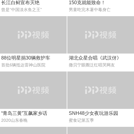
长江白鲟宣布灭绝
150克就能致命！
曾是“中国淡水鱼之王”
男童吃完木薯中毒身亡
88位明星捐30辆救护车
湖北众星合唱《武汉伢》
首批6辆抵达雷神山医院
撒贝宁眼圈泛红唱哭网友
“青岛三黄”互飙家乡话
SNH48少女夜玩游乐园
2020山东春晚
蜜食记第五季