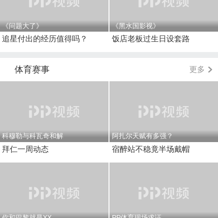
《问题大了》
《黑水国影视》
追星付出的经历值得吗？
饭店老板过生日设套路
体育赛事
更多
科穆勒与科瓦奇和解
阿扎尔天赋有多强？
拜仁一周动态
宿醉站不稳竟半场戴帽
你和巴黎就是XX
PP体育现场求证