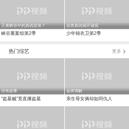
王者峡谷中的真凶是谁？
追查真凶揭开谜底
峡谷重案组第2季
少年锦衣卫第2季
热门综艺
更多
传奇故事
金牌调解
“盗墓贼”竟直播盗墓
亲生母女俩却如同仇人