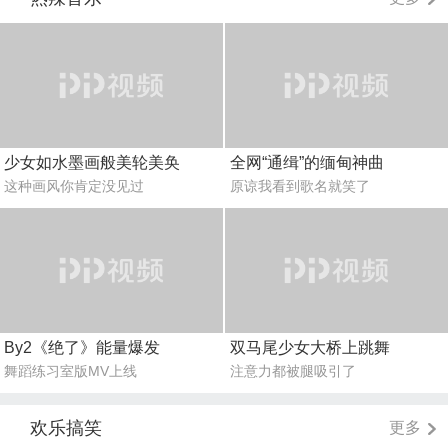
少女如水墨画般美轮美奂
全网“通缉”的缅甸神曲
这种画风你肯定没见过
原谅我看到歌名就笑了
By2《绝了》能量爆发
双马尾少女大桥上跳舞
舞蹈练习室版MV上线
注意力都被腿吸引了
欢乐搞笑
更多