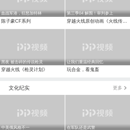
血战军港，狂怒加特林
第三季04 解围！审判参上
陈子豪CF系列
穿越火线原创动画《火线传奇》
黑夜 被击碎的传说枪灵
让我们重温经典回忆
穿越火线《枪灵计划》
玩合金，看鬼畜
文化纪实
更多
中美俄风格不一
在军队还是武警