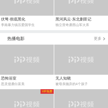
伏弩·彻底黑化
黑河风云·东北剿匪记
李南暴力镇压爱国学生
独立营奇袭西山军火库
热播电影
更多
恐怖浴室
无人知晓
恶灵侵袭白富美
被母亲抛弃的4个孩子
VIP免费