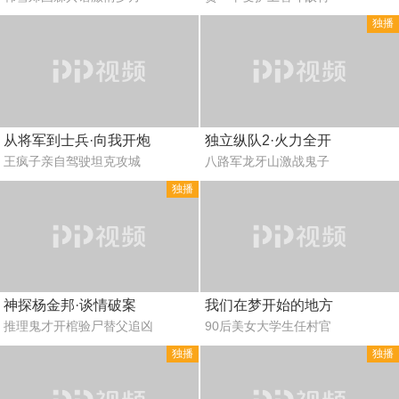
独播
从将军到士兵·向我开炮
独立纵队2·火力全开
王疯子亲自驾驶坦克攻城
八路军龙牙山激战鬼子
独播
神探杨金邦·谈情破案
我们在梦开始的地方
推理鬼才开棺验尸替父追凶
90后美女大学生任村官
独播
独播