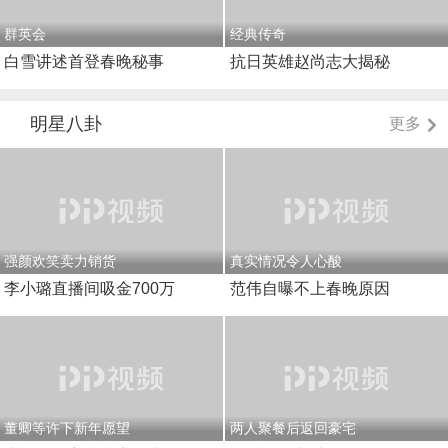
群英会
经典传奇
白雪讲述首登春晚秘事
抗日英雄赵尚志大揭秘
明星八卦
更多
强颜欢笑卖力销货
真实情况令人心酸
李小璐直播间吸金700万
范伟自曝不上春晚原因
董卿等许下新年愿望
两人聚餐后返回豪宅