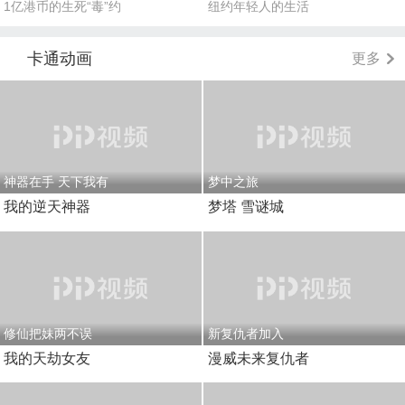
1亿港币的生死“毒”约
纽约年轻人的生活
卡通动画
更多
神器在手 天下我有
梦中之旅
我的逆天神器
梦塔 雪谜城
修仙把妹两不误
新复仇者加入
我的天劫女友
漫威未来复仇者