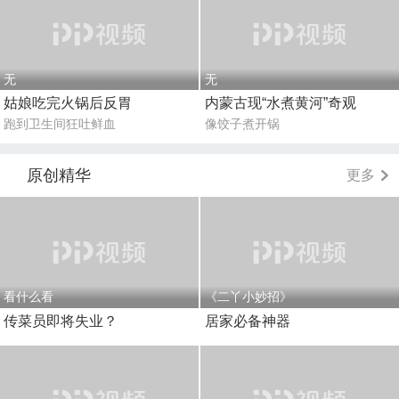
无
无
姑娘吃完火锅后反胃
内蒙古现“水煮黄河”奇观
跑到卫生间狂吐鲜血
像饺子煮开锅
原创精华
更多
看什么看
《二丫小妙招》
传菜员即将失业？
居家必备神器