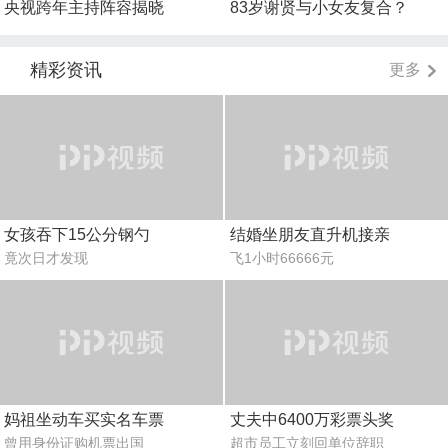
央视跨年主持阵容揭晓
83岁谢贤与小女友复合？
精彩资讯
更多
女孩吞下15公分钢勺
结婚坐朋友直升机接亲
竟次日才发现
飞1小时66666元
妈祖坐动车买实名车票
丈夫中6400万彩票头奖
曾用身份证购机票出国
超市员工立刻回单位辞职