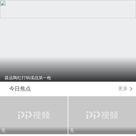
聂远陶红打响谍战第一枪
今日焦点
更多
无
无