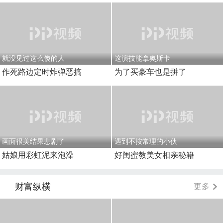
就没见过这么傻的人
这演技能拿奥斯卡
作死路边定时炸弹恶搞
为了买豪车也是拼了
画面很美结果悲剧了
遇到不按常理的小伙
姑娘用彩虹泥来泡澡
好闺蜜教美女相亲秘籍
财富纵横
更多