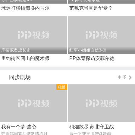
球迷打横幅侮辱内马尔
范戴克当真是华裔？
库蒂尼奥成长史
红军小姐姐自信3-0!
里约街区闯出的魔术师
PP体育探访安菲尔德
同步剧场
更多
独播
我有一个梦·虐心
硝烟散尽.苏北守卫战
韩雪郑国霖共谱激情岁月
贾一平变护卫智斗敌特