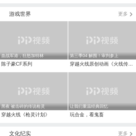
游戏世界
更多
血战军港，狂怒加特林
第三季04 解围！审判参上
陈子豪CF系列
穿越火线原创动画《火线传奇》
黑夜 被击碎的传说枪灵
让我们重温经典回忆
穿越火线《枪灵计划》
玩合金，看鬼畜
文化纪实
更多