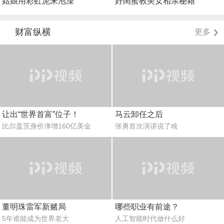
姑娘用彩虹泥来泡澡
好闺蜜教美女相亲秘籍
财富纵横
更多
让出“世界首富”位子！
马云卸任之后
比尔盖茨身价净增160亿美金
张勇首次演讲说了啥
董明珠雷军新赌局
哪些职业有前途？
5年谁能成为世界老大
人工智能时代做什么好