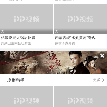
无
无
姑娘吃完火锅后反胃
内蒙古现“水煮黄河”奇观
跑到卫生间狂吐鲜血
像饺子煮开锅
原创精华
更多