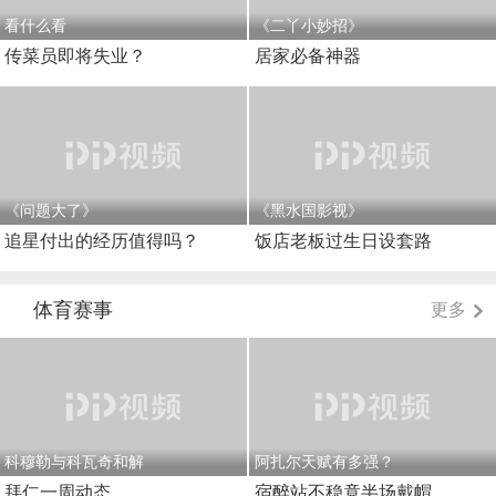
看什么看
《二丫小妙招》
传菜员即将失业？
居家必备神器
《问题大了》
《黑水国影视》
追星付出的经历值得吗？
饭店老板过生日设套路
体育赛事
更多
科穆勒与科瓦奇和解
阿扎尔天赋有多强？
拜仁一周动态
宿醉站不稳竟半场戴帽