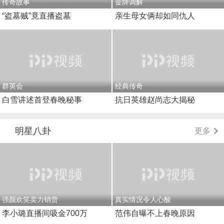
传奇故事
金牌调解
“盗墓贼”竟直播盗墓
亲生母女俩却如同仇人
群英会
经典传奇
白雪讲述首登春晚秘事
抗日英雄赵尚志大揭秘
明星八卦
更多
强颜欢笑卖力销货
真实情况令人心酸
李小璐直播间吸金700万
范伟自曝不上春晚原因