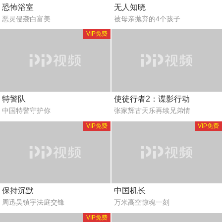
恐怖浴室
无人知晓
恶灵侵袭白富美
被母亲抛弃的4个孩子
VIP免费
特警队
使徒行者2：谍影行动
中国特警守护你
张家辉古天乐再续兄弟情
VIP免费
VIP免费
保持沉默
中国机长
周迅吴镇宇法庭交锋
万米高空惊魂一刻
VIP免费