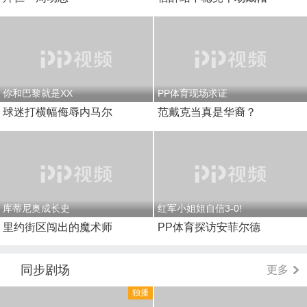
你和巴黎就是XX
PP体育现场求证
球迷打横幅侮辱内马尔
范戴克当真是华裔？
库蒂尼奥成长史
红军小姐姐自信3-0!
里约街区闯出的魔术师
PP体育探访安菲尔德
同步剧场
更多
独播