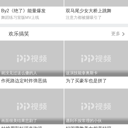
By2《绝了》能量爆发
双马尾少女大桥上跳舞
舞蹈练习室版MV上线
注意力都被腿吸引了
欢乐搞笑
更多
就没见过这么傻的人
这演技能拿奥斯卡
作死路边定时炸弹恶搞
为了买豪车也是拼了
画面很美结果悲剧了
遇到不按常理的小伙