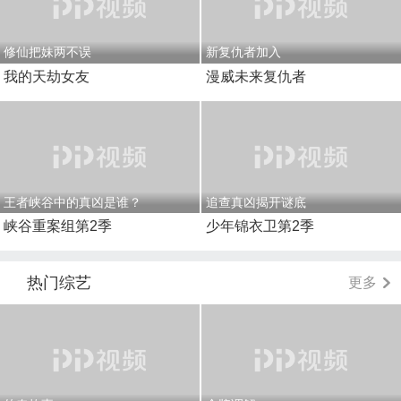
修仙把妹两不误
新复仇者加入
我的天劫女友
漫威未来复仇者
王者峡谷中的真凶是谁？
追查真凶揭开谜底
峡谷重案组第2季
少年锦衣卫第2季
热门综艺
更多