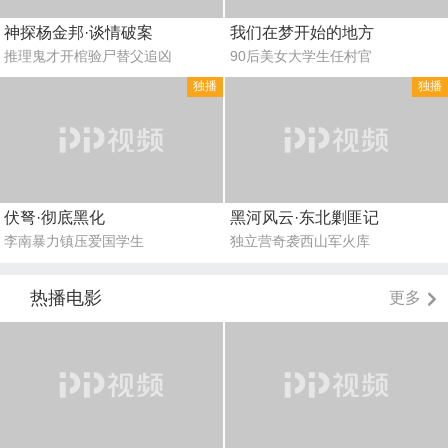
神探杨金邦·谈情破案
我们在梦开始的地方
推理鬼才开棺验尸替父追凶
90后美女大学生任村官
独播
独播
伏弩·彻底黑化
黑河风云·东北剿匪记
李南暴力镇压爱国学生
独立营奇袭西山军火库
热播电影
更多