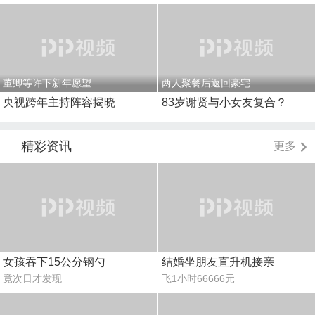
董卿等许下新年愿望
两人聚餐后返回豪宅
央视跨年主持阵容揭晓
83岁谢贤与小女友复合？
精彩资讯
更多
女孩吞下15公分钢勺
结婚坐朋友直升机接亲
竟次日才发现
飞1小时66666元