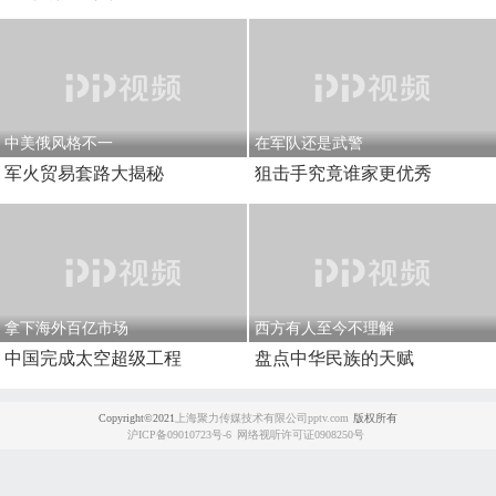
中美俄风格不一
在军队还是武警
军火贸易套路大揭秘
狙击手究竟谁家更优秀
拿下海外百亿市场
西方有人至今不理解
中国完成太空超级工程
盘点中华民族的天赋
Copyright©2021
上海聚力传媒技术有限公司pptv.com
版权所有
沪ICP备09010723号-6
网络视听许可证0908250号