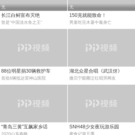
无
无
长江白鲟宣布灭绝
150克就能致命！
曾是“中国淡水鱼之王”
男童吃完木薯中毒身亡
88位明星捐30辆救护车
湖北众星合唱《武汉伢》
首批6辆抵达雷神山医院
撒贝宁眼圈泛红唱哭网友
“青岛三黄”互飙家乡话
SNH48少女夜玩游乐园
2020山东春晚
蜜食记第五季