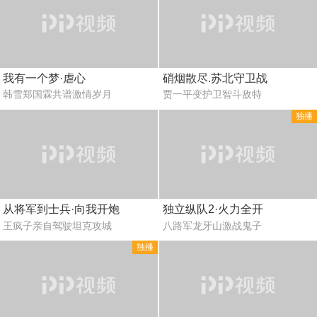
我有一个梦·虐心
硝烟散尽.苏北守卫战
韩雪郑国霖共谱激情岁月
贾一平变护卫智斗敌特
独播
从将军到士兵·向我开炮
独立纵队2·火力全开
王疯子亲自驾驶坦克攻城
八路军龙牙山激战鬼子
独播