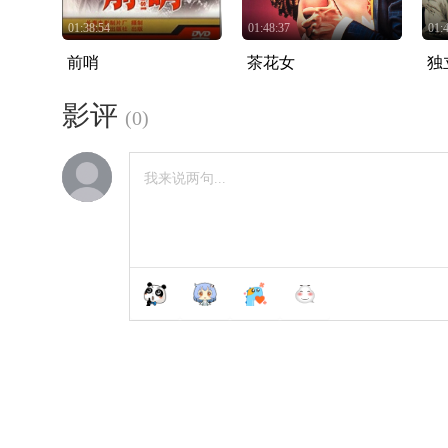
01:38:54
01:48:37
01:
前哨
茶花女
独
影评
(
0
)