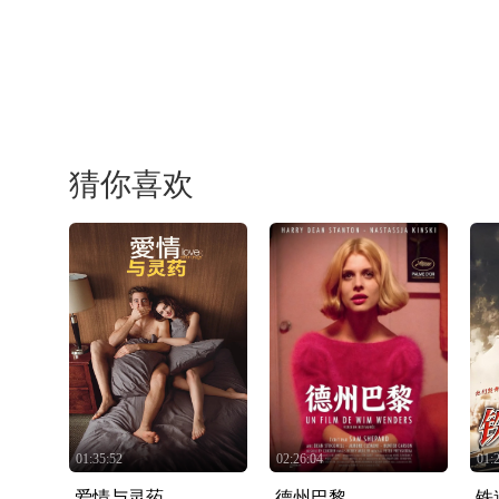
猜你喜欢
01:35:52
02:26:04
01:
爱情与灵药
德州巴黎
铁