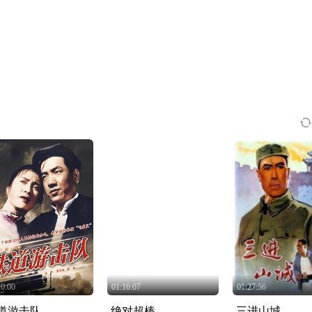
20:00
01:16:07
01:27:56
道游击队
绝对超棒
三进山城