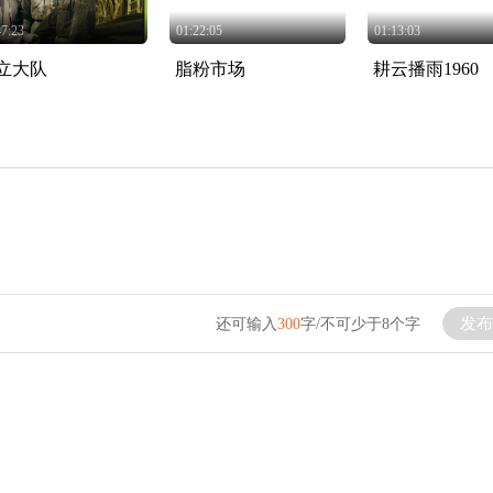
47:23
01:22:05
01:13:03
立大队
脂粉市场
耕云播雨1960
发布
还可输入
300
字/不可少于8个字