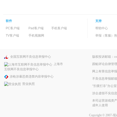
软件
支持
PC客户端
Pad客户端
手机客户端
帮助中心
TV客户端
手机视频网
举报（客服）热线：
全国互联网不良信息举报中心
版权投诉邮箱：copyri
跟帖评论自律管
上海市
互联网不良信息举报中心
网上有害信息举
涉枪涉暴恐类违禁内容举报中心
不良信息举报邮箱：pp
营业执照
“扫黄打非”办公室
涉企虚假不实信
本司运营游戏类产
成年人使用
Copyright © 2007-