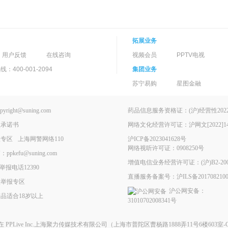
拓展业务
用户反馈
在线咨询
视频会员
PPTV电视
400-001-2094
集团业务
苏宁易购
星图金融
ght@suning.com
药品信息服务资格证：(沪)经营性2022-
理承诺书
网络文化经营许可证：沪网文[2022]146
报专区
上海网警网络110
沪ICP备2023041628号
网络视听许可证：0908250号
kefu@suning.com
增值电信业务经营许可证：(沪)B2-200
举报电话12390
直播服务备案号：沪ILS备2017082100
息举报专区
沪公网安备：
品适合18岁以上
31010702008341号
现在
PPLive Inc.上海聚力传媒技术有限公司
（上海市普陀区曹杨路1888弄11号6楼603室-G）All 