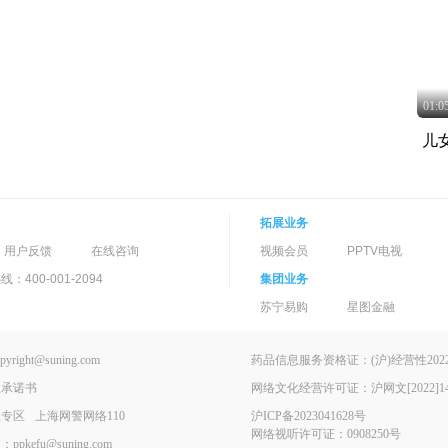
01:0
儿
拓展业务
用户反馈
在线咨询
视频会员
PPTV电视
400-001-2094
集团业务
苏宁易购
星图金融
ght@suning.com
药品信息服务资格证：(沪)经营性2022-
理承诺书
网络文化经营许可证：沪网文[2022]146
报专区
上海网警网络110
沪ICP备2023041628号
网络视听许可证：0908250号
kefu@suning.com