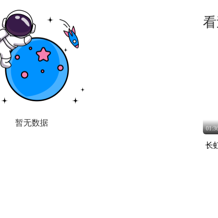
看
暂无数据
01:3
长