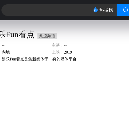
热搜榜
乐Fun看点
潮流频道
：
--
主演：
--
：
内地
上映：
2019
：
娱乐Fun看点是集新媒体于一身的媒体平台