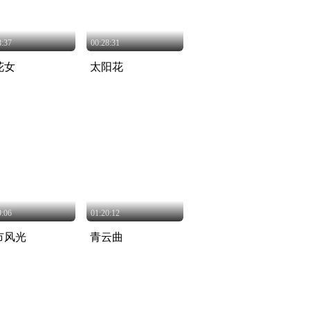
8:37
00:28:31
花女
太阳花
9:06
01:20:12
市风光
青云曲