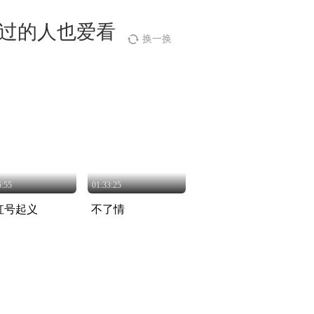
过的人也爱看
换一换
6:55
01:33:25
虹号起义
不了情