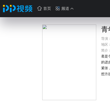
首页
频道
青
导演
地区
简介
斋是
的进
紧张
想方
曾对
接洽
来第
人物
贯的艺