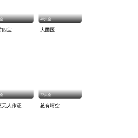
集全
40集全
前四宝
大国医
集全
22集全
夜无人作证
总有晴空