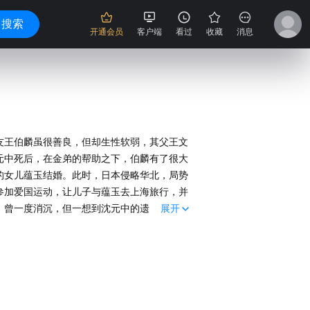
搜索
开通会员
客户端
看过
收藏
消息
友王伯麟虽很善良，但却生性软弱，其父王文
元中死后，在金弟的帮助之下，伯麟有了很大
的女儿蕴玉结婚。此时，日本侵略华北，局势
参加爱国运动，让儿子与蕴玉去上海旅行，并
，曾一度消沉，但一想到沈元中的遗言和金弟
，把囤积的粮食卖给日本人，并派妾弟宝生去
。 这部影片，是田汉从事左翼电影运动以
级子弟由软弱变为坚强的处理真实可信，并为
导演手法的处理简洁流畅而严谨，体现了他一