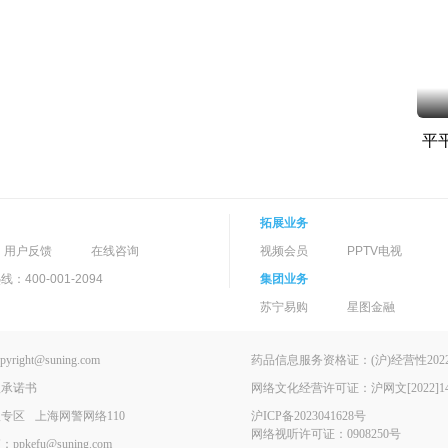
平
拓展业务
用户反馈
在线咨询
视频会员
PPTV电视
400-001-2094
集团业务
苏宁易购
星图金融
ght@suning.com
药品信息服务资格证：(沪)经营性2022-
理承诺书
网络文化经营许可证：沪网文[2022]146
报专区
上海网警网络110
沪ICP备2023041628号
网络视听许可证：0908250号
kefu@suning.com