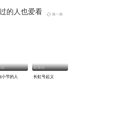
过的人也爱看
换一换
2:22
01:36:55
拘小节的人
长虹号起义