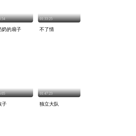
4:54
01:33:25
奶奶的扇子
不了情
6:05
01:47:23
孩子
独立大队