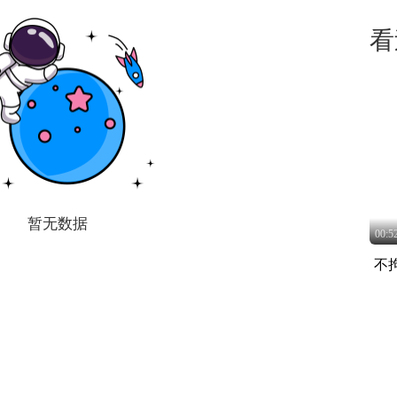
看
暂无数据
00:5
不