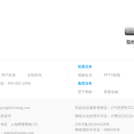
01:2
脂
拓展业务
用户反馈
在线咨询
视频会员
PPTV电视
400-001-2094
集团业务
苏宁易购
星图金融
ght@suning.com
药品信息服务资格证：(沪)经营性2022-
理承诺书
网络文化经营许可证：沪网文[2022]146
报专区
上海网警网络110
沪ICP备2023041628号
网络视听许可证：0908250号
kefu@suning.com